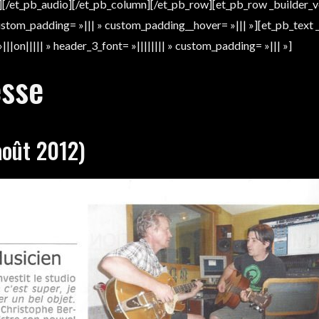
[/et_pb_audio][/et_pb_column][/et_pb_row][et_pb_row _builder_v
ustom_padding= »||| » custom_padding__hover= »||| »][et_pb_text _
|||on||||| » header_3_font= »|||||||| » custom_padding= »||| »]
esse
août 2012)