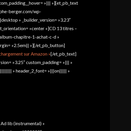
tom_padding__hover= »||| »][et_pb_text
tophe-berger.com/wp-
|desktop » _builder_version= »3.23″
t_orientation= »center »]CD 13 titres –
»/album-chapitre-1-achat-c-d »
gin= »2.5em|| »][/et_pb_button]
échargement sur Amazon »
[/et_pb_text]
sion= »3.25″ custom_padding= »||| »
|||||| » header_2_font= »|||on||||| »
d lib (instrumental) »