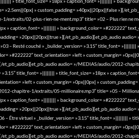
|||||||| » title_font_size= »18px » caption_font= »|||||||| » backg
in= »2.5em||0px| » custom_padding= »40px||20px||false »][/et_pb
extraits/02-plus-rien-ne-ment.mp3″ title= »02 – Plus rien ne me
 »18px » caption_font= »|||||||| » background_color= »#222222″ text_
adding= »20px||20px||true »][/et_pb_audio][et_pb_audio audio
03 – Resté couché » _builder_version= »3.15″ title_font= »|||||||| 
olor= »#222222″ text_orientation= »left » custom_margin= »0px||0
[/et_pb_audio][et_pb_audio audio= »/MEDIAS/audio/2012-chapitr
»3.15″ title_font= »|||||||| » title_font_size= »18px » caption_font= 
ntation= »left » custom_margin= »0px||0px| » custom_padding= 
2-chapitre-1/extraits/05-millionaire.mp3″ title= »05 – Millionai
 »18px » caption_font= »|||||||| » background_color= »#222222″ text_
adding= »20px||20px||true »][/et_pb_audio][et_pb_audio audio
6 – Être virtuel » _builder_version= »3.15″ title_font= »|||||||| » ti
olor= »#222222″ text_orientation= »left » custom_margin= »0px||0
[/et_pb_audio][et_pb_audio audio= »/MEDIAS/audio/2012-chapitr