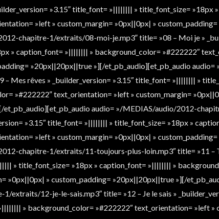
uilder_version= »3.15″ title_font= »|||||||| » title_font_size= »18px »
ntation= »left » custom_margin= »0px||0px| » custom_padding= 
12-chapitre-1/extraits/08-moi-je.mp3″ title= »08 – Moi je » _bui
 »18px » caption_font= »|||||||| » background_color= »#222222″ text_
adding= »20px||20px||true »][/et_pb_audio][et_pb_audio audio
– Mes rêves » _builder_version= »3.15″ title_font= »|||||||| » titl
olor= »#222222″ text_orientation= »left » custom_margin= »0px||0
[/et_pb_audio][et_pb_audio audio= »/MEDIAS/audio/2012-chapit
sion= »3.15″ title_font= »|||||||| » title_font_size= »18px » caption_
ntation= »left » custom_margin= »0px||0px| » custom_padding= 
2-chapitre-1/extraits/11-toujours-plus-loin.mp3″ title= »11 – To
|||||| » title_font_size= »18px » caption_font= »|||||||| » backgro
in= »0px||0px| » custom_padding= »20px||20px||true »][/et_pb_au
traits/12-je-le-sais.mp3″ title= »12 – Je le sais » _builder_versio
 »|||||||| » background_color= »#222222″ text_orientation= »left 