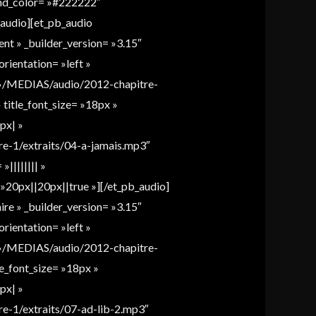
round_color= »#222222″
_audio][et_pb_audio
nt » _builder_version= »3.15″
orientation= »left »
= »/MEDIAS/audio/2012-chapitre-
» title_font_size= »18px »
px| »
e-1/extraits/04-a-jamais.mp3″
»|||||||| »
»20px||20px||true »][/et_pb_audio]
re » _builder_version= »3.15″
orientation= »left »
= »/MEDIAS/audio/2012-chapitre-
tle_font_size= »18px »
px| »
e-1/extraits/07-ad-lib-2.mp3″