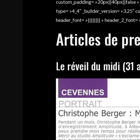
custom_padding= »20px||40px||false »]
type= »4_4″ _builder_version= »3.25″ c
header_font= »|||||||| » header_2_font= »
Articles de pr
Le réveil du midi (31 