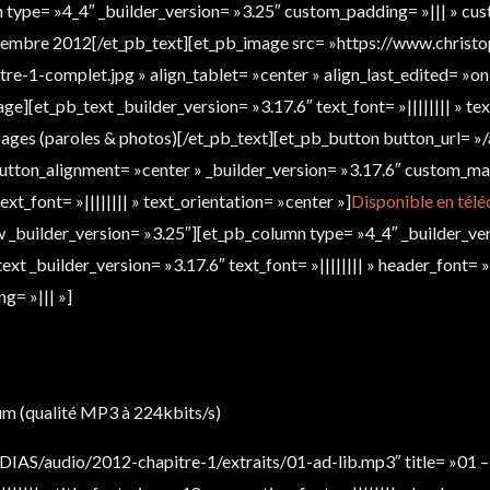
 type= »4_4″ _builder_version= »3.25″ custom_padding= »||| » cus
eptembre 2012[/et_pb_text][et_pb_image src= »https://www.chris
-1-complet.jpg » align_tablet= »center » align_last_edited= »on
][et_pb_text _builder_version= »3.17.6″ text_font= »|||||||| » tex
 pages (paroles & photos)[/et_pb_text][et_pb_button button_url= 
on_alignment= »center » _builder_version= »3.17.6″ custom_mar
xt_font= »|||||||| » text_orientation= »center »]
Disponible en tél
 _builder_version= »3.25″][et_pb_column type= »4_4″ _builder_ver
t _builder_version= »3.17.6″ text_font= »|||||||| » header_font= »||
g= »||| »]
bum (qualité MP3 à 224kbits/s)
IAS/audio/2012-chapitre-1/extraits/01-ad-lib.mp3″ title= »01 – A