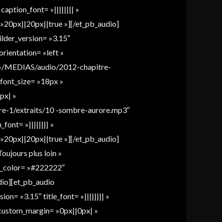
 caption_font= »|||||||| »
»20px||20px||true »][/et_pb_audio]
lder_version= »3.15″
orientation= »left »
= »/MEDIAS/audio/2012-chapitre-
e_font_size= »18px »
px| »
re-1/extraits/10 -sombre-aurore.mp3″
font= »|||||||| »
»20px||20px||true »][/et_pb_audio]
ujours plus loin »
und_color= »#222222″
dio][et_pb_audio
n= »3.15″ title_font= »|||||||| »
» custom_margin= »0px||0px| »