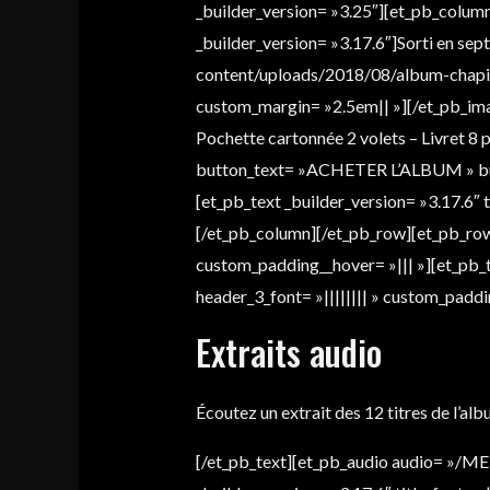
_builder_version= »3.25″][et_pb_column
_builder_version= »3.17.6″]Sorti en s
content/uploads/2018/08/album-chapitre
custom_margin= »2.5em|| »][/et_pb_image
Pochette cartonnée 2 volets – Livret 8
button_text= »ACHETER L’ALBUM » butt
[et_pb_text _builder_version= »3.17.6″ te
[/et_pb_column][/et_pb_row][et_pb_row
custom_padding__hover= »||| »][et_pb_tex
header_3_font= »|||||||| » custom_paddin
Extraits audio
Écoutez un extrait des 12 titres de l’al
[/et_pb_text][et_pb_audio audio= »/MED