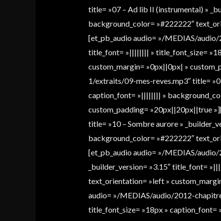
title= »07 – Ad lib II (instrumental) » _b
background_color= »#222222″ text_orie
[et_pb_audio audio= »/MEDIAS/audio/20
title_font= »|||||||| » title_font_size=
custom_margin= »0px||0px| » custom_p
1/extraits/09-mes-reves.mp3″ title= »09 
caption_font= »|||||||| » background_c
custom_padding= »20px||20px||true »]
title= »10 – Sombre aurore » _builder_ver
background_color= »#222222″ text_orie
[et_pb_audio audio= »/MEDIAS/audio/201
_builder_version= »3.15″ title_font= »||
text_orientation= »left » custom_marg
audio= »/MEDIAS/audio/2012-chapitre-1/ex
title_font_size= »18px » caption_font=