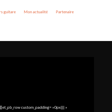
s guitare
Mon actualité
Partenaire
 »][et_pb_row custom_padding= »0px||| »