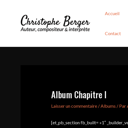
Aller
au
Accueil
contenu
Contact
Album Chapitre I
Laisser un commentaire
/
Albums
/ Par
[et_pb_section fb_built= »1″ _builder_