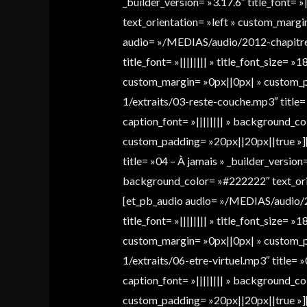
_builder_version= »3.17.6″ title_font= »
text_orientation= »left » custom_marg
audio= »/MEDIAS/audio/2012-chapitre-1/
title_font= »|||||||| » title_font_size=
custom_margin= »0px||0px| » custom_p
1/extraits/03-reste-couche.mp3″ title= »
caption_font= »|||||||| » background_c
custom_padding= »20px||20px||true »]
title= »04 – À jamais » _builder_version= 
background_color= »#222222″ text_orie
[et_pb_audio audio= »/MEDIAS/audio/201
title_font= »|||||||| » title_font_size=
custom_margin= »0px||0px| » custom_p
1/extraits/06-etre-virtuel.mp3″ title= »0
caption_font= »|||||||| » background_c
custom_padding= »20px||20px||true »]