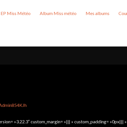
EP Miss Météo
Album Miss météo
Mes albums
Cour
Admin854KJh
version= »3.22.3″ custom_margin= »||| » custom_padding= »0px|||